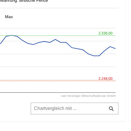
Währung: Britische Pence
Max
2.336,00
2.248,00
vwd Vereinigte Wirtschaftsdienste GmbH