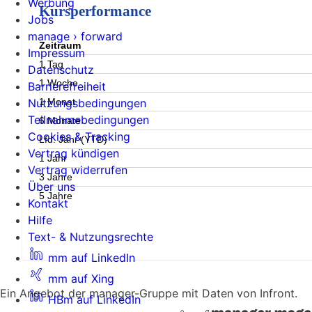
Werbung
Kursperformance
Jobs
manage › forward
Zeitraum
Impressum
1 Tag
Datenschutz
1 Woche
Barrierefreiheit
1 Monat
Nutzungsbedingungen
Teilnahmebedingungen
6 Monate
Cookies & Tracking
Lfd. Jahr (YTD)
Vertrag kündigen
1 Jahr
Vertrag widerrufen
3 Jahre
Über uns
5 Jahre
Kontakt
Hilfe
Text- & Nutzungsrechte
mm auf LinkedIn
mm auf Xing
Ein Angebot der manager-Gruppe mit Daten von Infront.
HBm auf LinkedIn