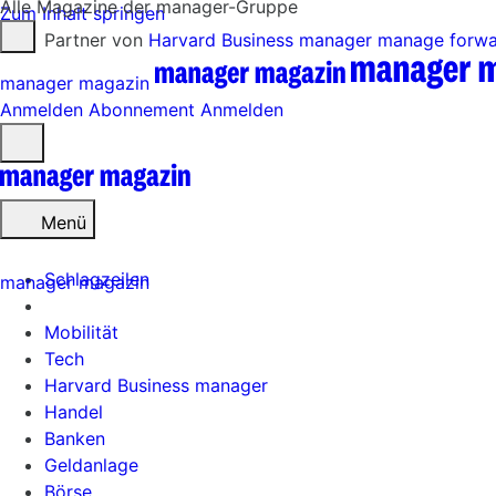
Alle Magazine der manager-Gruppe
Zum Inhalt springen
Partner von
Harvard Business manager
manage forw
manager magazin
Anmelden
Abonnement
Anmelden
Menü
öffnen
Menü
Schlagzeilen
manager magazin
Mobilität
Tech
Harvard Business manager
Handel
Banken
Geldanlage
Börse