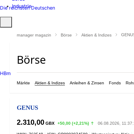
Industrie
Die reichsten Deutschen
Suche
öffnen
GENU
manager magazin
Börse
Aktien & Indizes
HBm
Märkte
Aktien & Indizes
Anleihen & Zinsen
Fonds
Rohs
GENUS
2.310,00
GBX
+50,00 (+2,21%)
06.08.2026, 11:37