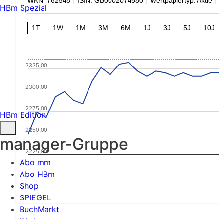
WKN: 762548
ISIN: GB0002074580
Wertpapiertyp: Aktie
HBm Spezial
1T
1W
1M
3M
6M
1J
3J
5J
10J
2325,00
2300,00
2275,00
HBm Edition
2250,00
manager-Gruppe
2225,00
Abo mm
Abo HBm
Shop
SPIEGEL
BuchMarkt