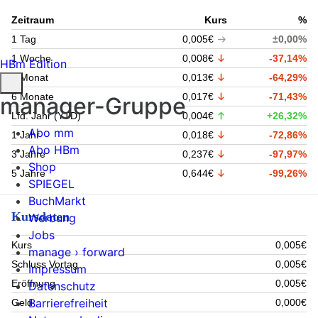
Zeitraum
Kurs
%
1 Tag
0,005€
±0,00%
1 Woche
0,008€
-37,14%
HBm Edition
1 Monat
0,013€
-64,29%
6 Monate
0,017€
-71,43%
manager-Gruppe
Lfd. Jahr (YTD)
0,004€
+26,32%
Abo mm
1 Jahr
0,018€
-72,86%
Abo HBm
3 Jahre
0,237€
-97,97%
Shop
5 Jahre
0,644€
-99,26%
SPIEGEL
BuchMarkt
Kursdaten
Werbung
Jobs
Kurs
0,005€
manage › forward
Schluss Vortag
0,005€
Impressum
Eröffnung
0,005€
Datenschutz
Barrierefreiheit
Geld
0,000€