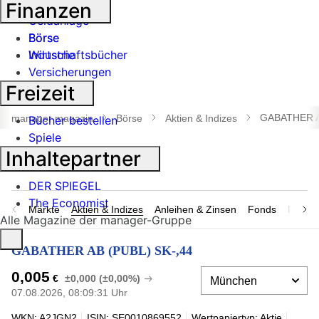
Banken
Finanzen
Geldanlage
Börse
Börse
Industrie
Wirtschaftsbücher
Versicherungen
Freizeit
Suche
öffnen
GABATHER A
manager magazin
Börse
Aktien & Indizes
Bücher bestellen
Spiele
Inhaltepartner
DER SPIEGEL
The Economist
Märkte
Aktien & Indizes
Anleihen & Zinsen
Fonds
Rohsto
Alle Magazine der manager-Gruppe
GABATHER AB (PUBL) SK-,44
0,005
€
±0,000 (±0,00%)
07.08.2026, 08:09:31 Uhr
WKN: A2JGN2
ISIN: SE0010869552
Wertpapiertyp: Aktie