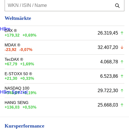
Weltmärkte
HBm
DAX ®
26.319,45
+179,32
+0,69%
MDAX ®
32.407,20
-23,92
-0,07%
TecDAX ®
4.068,78
+67,79
+1,69%
E-STOXX 50 ®
6.523,86
+21,30
+0,33%
NASDAQ 100
29.722,30
HBm Spezial
+348,97
+1,19%
HANG SENG
25.668,03
+136,03
+0,53%
Kursperformance