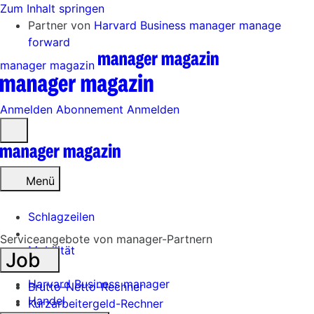
Zum Inhalt springen
Partner von
Harvard Business manager
manage
forward
manager magazin
Anmelden
Abonnement
Anmelden
Menü
öffnen
Menü
Schlagzeilen
Serviceangebote von manager-Partnern
Mobilität
Job
Tech
Harvard Business manager
Brutto-Netto-Rechner
Handel
Kurzarbeitergeld-Rechner