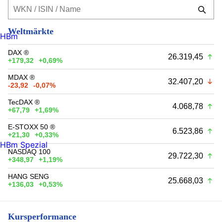
Weltmärkte
HBm
DAX ®
26.319,45
+179,32
+0,69%
MDAX ®
32.407,20
-23,92
-0,07%
TecDAX ®
4.068,78
+67,79
+1,69%
E-STOXX 50 ®
6.523,86
+21,30
+0,33%
HBm Spezial
NASDAQ 100
29.722,30
+348,97
+1,19%
HANG SENG
25.668,03
+136,03
+0,53%
Kursperformance