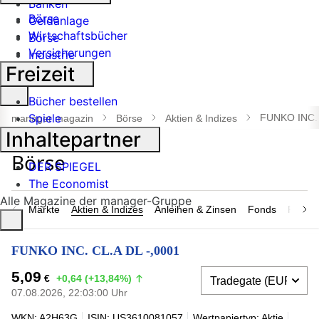
Banken
Börse
Geldanlage
Wirtschaftsbücher
Börse
Versicherungen
Industrie
Freizeit
Suche
Bücher bestellen
öffnen
Spiele
FUNKO INC. 
manager magazin
Börse
Aktien & Indizes
Inhaltepartner
DER SPIEGEL
The Economist
Alle Magazine der manager-Gruppe
Märkte
Aktien & Indizes
Anleihen & Zinsen
Fonds
Rohsto
FUNKO INC. CL.A DL -,0001
5,09
€
+0,64 (+13,84%)
07.08.2026, 22:03:00 Uhr
WKN: A2H63G
ISIN: US3610081057
Wertpapiertyp: Aktie