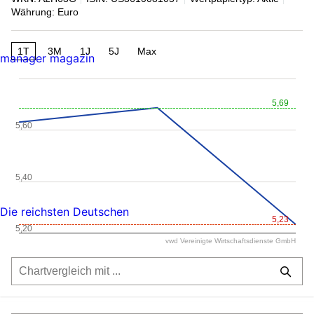
Währung: Euro
1T
3M
1J
5J
Max
manager magazin
5,69
5,60
5,40
Die reichsten Deutschen
5,23
5,20
vwd Vereinigte Wirtschaftsdienste GmbH