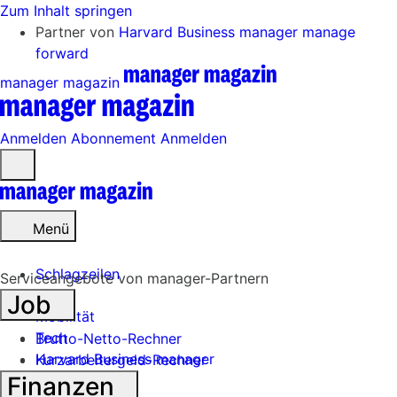
Zum Inhalt springen
Partner von
Harvard Business manager
manage
forward
manager magazin
Anmelden
Abonnement
Anmelden
Menü
öffnen
Menü
Schlagzeilen
Serviceangebote von manager-Partnern
Job
Mobilität
Tech
Brutto-Netto-Rechner
Harvard Business manager
Kurzarbeitergeld-Rechner
Finanzen
Handel