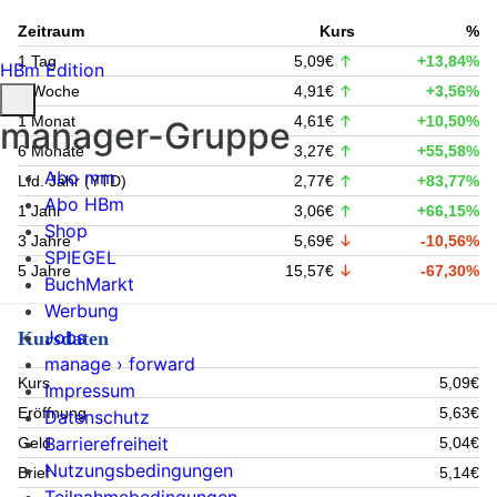
Zeitraum
Kurs
%
1 Tag
5,09€
+13,84%
HBm Edition
1 Woche
4,91€
+3,56%
1 Monat
4,61€
+10,50%
manager-Gruppe
6 Monate
3,27€
+55,58%
Abo mm
Lfd. Jahr (YTD)
2,77€
+83,77%
Abo HBm
1 Jahr
3,06€
+66,15%
Shop
3 Jahre
5,69€
-10,56%
SPIEGEL
5 Jahre
15,57€
-67,30%
BuchMarkt
Werbung
Jobs
Kursdaten
manage › forward
Kurs
5,09€
Impressum
Eröffnung
5,63€
Datenschutz
Barrierefreiheit
Geld
5,04€
Nutzungsbedingungen
Brief
5,14€