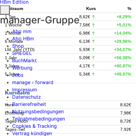
HBm Edition
Zeitraum
Kurs
%
manager-Gruppe
1 Tag
8,62€
+8,29%
1 Woche
7,58€
+5,01%
Abo mm
1 Monat
6,98€
+14,04%
Abo HBm
6 Monate
6,13€
+29,96%
Shop
Lfd. Jahr (YTD)
5,93€
+34,27%
SPIEGEL
1 Jahr
5,09€
+56,38%
BuchMarkt
3 Jahre
4,17€
+90,87%
Werbung
5 Jahre
5,34€
+49,07%
Jobs
manage › forward
Impressum
Kursdaten
Datenschutz
Barrierefreiheit
Kurs
8,62€
Nutzungsbedingungen
Eröffnung
7,98€
Teilnahmebedingungen
Tages-Hoch
8,72€
Cookies & Tracking
Tages-Tief
7,92€
Vertrag kündigen