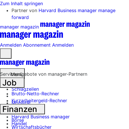
Zum Inhalt springen
Partner von
Harvard Business manager
manage
forward
manager magazin
Anmelden
Abonnement
Anmelden
Menü
öffnen
Serviceangebote von manager-Partnern
Menü
Job
Schlagzeilen
Brutto-Netto-Rechner
Kurzarbeitergeld-Rechner
Mobilität
Finanzen
Tech
Harvard Business manager
Börse
Handel
Wirtschaftsbücher