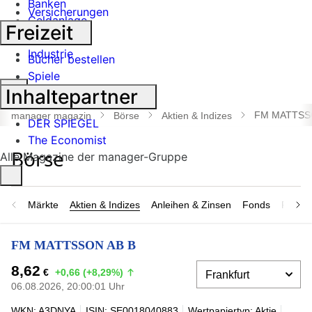
Banken
Versicherungen
Geldanlage
Freizeit
Börse
Industrie
Bücher bestellen
Spiele
Suche
Inhaltepartner
öffnen
FM MATTSS
manager magazin
Börse
Aktien & Indizes
DER SPIEGEL
The Economist
Alle Magazine der manager-Gruppe
Märkte
Aktien & Indizes
Anleihen & Zinsen
Fonds
Rohsto
FM MATTSSON AB B
8,62
€
+0,66 (+8,29%)
06.08.2026, 20:00:01 Uhr
WKN: A3DNYA
ISIN: SE0018040883
Wertpapiertyp: Aktie