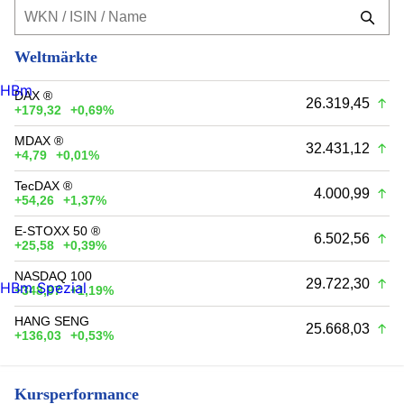
Weltmärkte
HBm
DAX ®
26.319,45
+179,32
+0,69%
MDAX ®
32.431,12
+4,79
+0,01%
TecDAX ®
4.000,99
+54,26
+1,37%
E-STOXX 50 ®
6.502,56
+25,58
+0,39%
NASDAQ 100
29.722,30
HBm Spezial
+348,97
+1,19%
HANG SENG
25.668,03
+136,03
+0,53%
Kursperformance