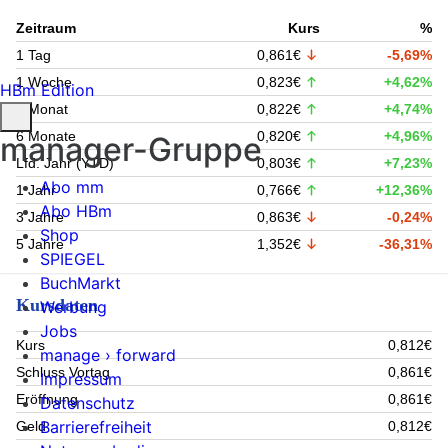
Zeitraum
Kurs
%
1 Tag
0,861€
-5,69%
1 Woche
0,823€
+4,62%
HBm Edition
1 Monat
0,822€
+4,74%
6 Monate
0,820€
+4,96%
manager-Gruppe
Lfd. Jahr (YTD)
0,803€
+7,23%
Abo mm
1 Jahr
0,766€
+12,36%
Abo HBm
3 Jahre
0,863€
-0,24%
Shop
5 Jahre
1,352€
-36,31%
SPIEGEL
BuchMarkt
Kursdaten
Werbung
Jobs
Kurs
0,812€
manage › forward
Schluss Vortag
0,861€
Impressum
Eröffnung
0,861€
Datenschutz
Barrierefreiheit
Geld
0,812€