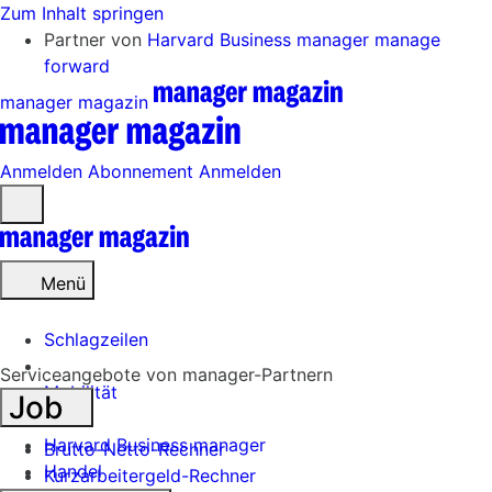
Zum Inhalt springen
Partner von
Harvard Business manager
manage
forward
manager magazin
Anmelden
Abonnement
Anmelden
Menü
öffnen
Menü
Schlagzeilen
Serviceangebote von manager-Partnern
Mobilität
Job
Tech
Harvard Business manager
Brutto-Netto-Rechner
Handel
Kurzarbeitergeld-Rechner