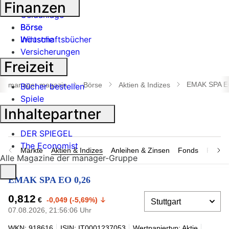
Banken
Finanzen
Geldanlage
Börse
Börse
Industrie
Wirtschaftsbücher
Versicherungen
Freizeit
Suche
öffnen
EMAK SPA E
manager magazin
Börse
Aktien & Indizes
Bücher bestellen
Spiele
Inhaltepartner
DER SPIEGEL
The Economist
Märkte
Aktien & Indizes
Anleihen & Zinsen
Fonds
Rohsto
Alle Magazine der manager-Gruppe
EMAK SPA EO 0,26
0,812
€
-0,049 (-5,69%)
07.08.2026, 21:56:06 Uhr
WKN: 918616
ISIN: IT0001237053
Wertpapiertyp: Aktie