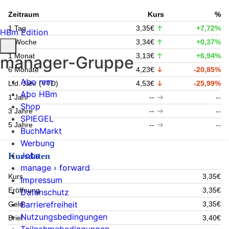
Zeitraum
Kurs
%
1 Tag
3,35€
+7,72%
HBm Edition
1 Woche
3,34€
+0,37%
1 Monat
3,13€
+6,94%
manager-Gruppe
6 Monate
4,23€
-20,85%
Abo mm
Lfd. Jahr (YTD)
4,53€
-25,99%
Abo HBm
1 Jahr
--
--
Shop
3 Jahre
--
--
SPIEGEL
5 Jahre
--
--
BuchMarkt
Werbung
Jobs
Kursdaten
manage › forward
Kurs
3,35€
Impressum
Eröffnung
3,35€
Datenschutz
Barrierefreiheit
Geld
3,35€
Nutzungsbedingungen
Brief
3,40€