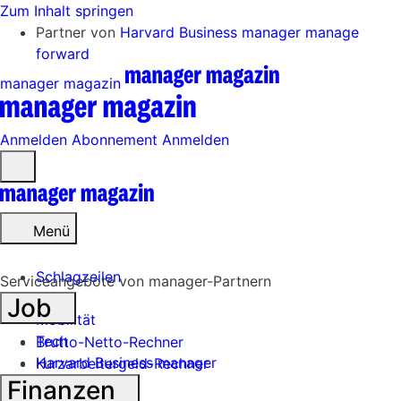
Zum Inhalt springen
Partner von
Harvard Business manager
manage
forward
manager magazin
Anmelden
Abonnement
Anmelden
Menü
öffnen
Menü
Schlagzeilen
Serviceangebote von manager-Partnern
Job
Mobilität
Tech
Brutto-Netto-Rechner
Harvard Business manager
Kurzarbeitergeld-Rechner
Finanzen
Handel