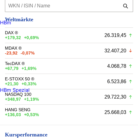
Weltmärkte
HBm
DAX ®
26.319,45
+179,32
+0,69%
MDAX ®
32.407,20
-23,92
-0,07%
TecDAX ®
4.068,78
+67,79
+1,69%
E-STOXX 50 ®
6.523,86
+21,30
+0,33%
HBm Spezial
NASDAQ 100
29.722,30
+348,97
+1,19%
HANG SENG
25.668,03
+136,03
+0,53%
Kursperformance