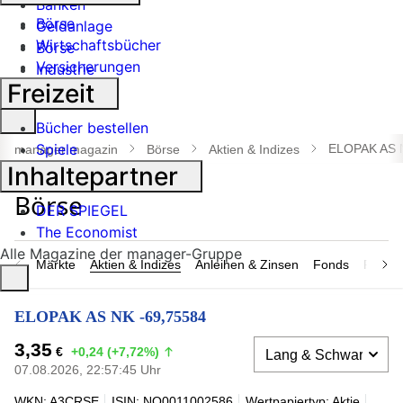
Banken
Börse
Geldanlage
Wirtschaftsbücher
Börse
Versicherungen
Industrie
Freizeit
Suche
Bücher bestellen
öffnen
Spiele
ELOPAK AS 
manager magazin
Börse
Aktien & Indizes
Inhaltepartner
DER SPIEGEL
The Economist
Alle Magazine der manager-Gruppe
Märkte
Aktien & Indizes
Anleihen & Zinsen
Fonds
Rohsto
ELOPAK AS NK -69,75584
3,35
€
+0,24 (+7,72%)
07.08.2026, 22:57:45 Uhr
WKN: A3CRSE
ISIN: NO0011002586
Wertpapiertyp: Aktie