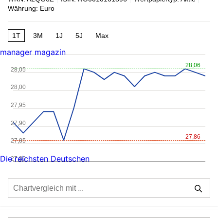
Währung: Euro
1T
3M
1J
5J
Max
manager magazin
28,06
28,05
28,00
27,95
27,90
27,86
27,85
Die reichsten Deutschen
27,80