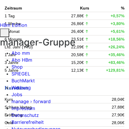
Zeitraum
Kurs
%
1 Tag
27,88€
+0,57%
1 Woche
26,86€
+3,80%
HBm Edition
1 Monat
26,40€
+5,61%
manager-Gruppe
6 Monate
23,51€
+18,56%
Lfd. Jahr (YTD)
22,09€
+26,24%
Abo mm
1 Jahr
20,58€
+35,46%
Abo HBm
3 Jahre
15,20€
+83,46%
Shop
5 Jahre
12,13€
+129,81%
SPIEGEL
BuchMarkt
Werbung
Kursdaten
Jobs
Kurs
28,04€
manage › forward
Schluss Vortag
27,88€
Impressum
Datenschutz
Eröffnung
27,90€
Barrierefreiheit
Geld
28,06€