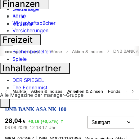
Finanzen
Banken
Geldanlage
Börse
Börse
Wirtschaftsbücher
Industrie
Versicherungen
Freizeit
Suche
öffnen
Bücher bestellen
DNB BANK A
manager magazin
Börse
Aktien & Indizes
Spiele
Inhaltepartner
DER SPIEGEL
The Economist
Märkte
Aktien & Indizes
Anleihen & Zinsen
Fonds
Rohsto
Alle Magazine der manager-Gruppe
DNB BANK ASA NK 100
28,04
€
+0,16 (+0,57%)
06.08.2026, 12:18:17 Uhr
WKN: A2QG6Z
ISIN: NO0010161896
Wertpapiertyp: Aktie