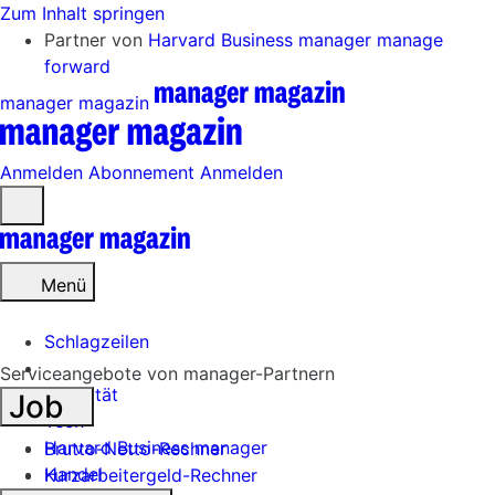
Zum Inhalt springen
Partner von
Harvard Business manager
manage
forward
manager magazin
Anmelden
Abonnement
Anmelden
Menü
öffnen
Menü
Schlagzeilen
Serviceangebote von manager-Partnern
Mobilität
Job
Tech
Harvard Business manager
Brutto-Netto-Rechner
Handel
Kurzarbeitergeld-Rechner