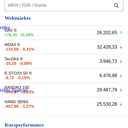
Weltmärkte
HBm
DAX ®
26.202,65
+76,35
+0,29%
MDAX ®
32.426,33
-133,58
-0,41%
TecDAX ®
3.946,73
-35,25
-0,89%
E-STOXX 50 ®
6.476,98
-9,72
-0,15%
NASDAQ 100
29.487,79
HBm Spezial
-245,37
-0,83%
HANG SENG
25.530,28
-407,98
-1,57%
Kursperformance