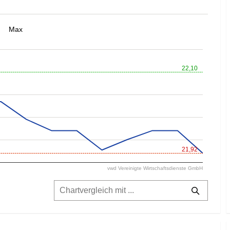
Max
22,10
21,92
vwd Vereinigte Wirtschaftsdienste GmbH