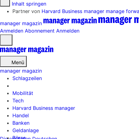
Zum Inhalt springen
Partner von
Harvard Business manager
manage forw
manager magazin
Anmelden
Abonnement
Anmelden
Menü
öffnen
Menü
manager magazin
Schlagzeilen
Mobilität
Tech
Harvard Business manager
Handel
Banken
Geldanlage
Börse
Die reichsten Deutschen