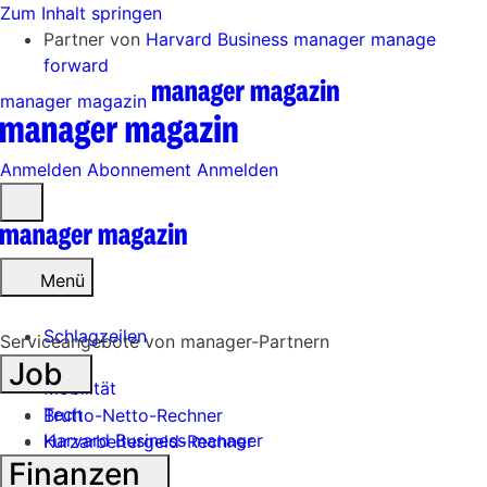
Zum Inhalt springen
Partner von
Harvard Business manager
manage
forward
manager magazin
Anmelden
Abonnement
Anmelden
Menü
öffnen
Menü
Schlagzeilen
Serviceangebote von manager-Partnern
Job
Mobilität
Tech
Brutto-Netto-Rechner
Harvard Business manager
Kurzarbeitergeld-Rechner
Finanzen
Handel