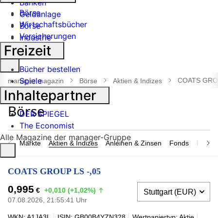
Banken
Börse
Geldanlage
Wirtschaftsbücher
Börse
Versicherungen
Industrie
Freizeit
Suche
Bücher bestellen
öffnen
Spiele
COATS GROU
manager magazin
Börse
Aktien & Indizes
Inhaltepartner
DER SPIEGEL
The Economist
Alle Magazine der manager-Gruppe
Märkte
Aktien & Indizes
Anleihen & Zinsen
Fonds
Rohsto
COATS GROUP LS -,05
0,995
€
+0,010 (+1,02%)
07.08.2026, 21:55:41 Uhr
WKN: A1JA3L
ISIN: GB00B4YZN328
Wertpapiertyp: Aktie