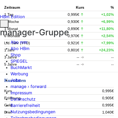
Zeitraum
Kurs
%
1 Tag
0,995€
+1,02%
HBm Edition
1 Woche
0,930€
+6,99%
1 Monat
0,890€
+11,80%
manager-Gruppe
6 Monate
0,970€
+2,54%
Abo mm
Lfd. Jahr (YTD)
0,921€
+7,99%
Abo HBm
1 Jahr
0,801€
+24,23%
Shop
3 Jahre
--
--
SPIEGEL
5 Jahre
--
--
BuchMarkt
Werbung
Jobs
Kursdaten
manage › forward
Kurs
0,995€
Impressum
Eröffnung
0,905€
Datenschutz
Barrierefreiheit
Geld
0,995€
Nutzungsbedingungen
Brief
1,040€