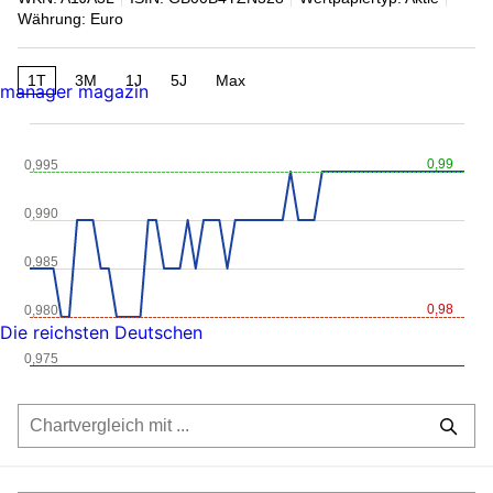
Währung: Euro
1T
3M
1J
5J
Max
manager magazin
0,99
0,995
0,990
0,985
0,98
0,980
Die reichsten Deutschen
0,975