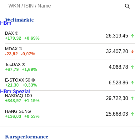
Weltmärkte
HBm
DAX ®
26.319,45
+179,32
+0,69%
MDAX ®
32.407,20
-23,92
-0,07%
TecDAX ®
4.068,78
+67,79
+1,69%
E-STOXX 50 ®
6.523,86
+21,30
+0,33%
HBm Spezial
NASDAQ 100
29.722,30
+348,97
+1,19%
HANG SENG
25.668,03
+136,03
+0,53%
Kursperformance