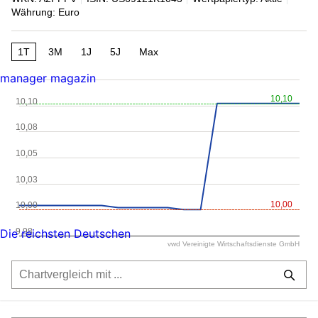
Währung: Euro
1T
3M
1J
5J
Max
manager magazin
10,10
10,10
10,08
10,05
10,03
10,00
10,00
9,98
Die reichsten Deutschen
vwd Vereinigte Wirtschaftsdienste GmbH