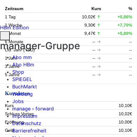
Zeitraum
Kurs
%
1 Tag
10,02€
+0,86%
1 Woche
9,30€
+7,70%
HBm Edition
1 Monat
9,47€
+5,80%
6 Monate
--
--
manager-Gruppe
Lfd. Jahr (YTD)
--
--
Abo mm
1 Jahr
--
--
Abo HBm
3 Jahre
--
--
Shop
5 Jahre
--
--
SPIEGEL
BuchMarkt
Kursdaten
Werbung
Jobs
Kurs
10,10€
manage › forward
Schluss Vortag
10,02€
Impressum
Eröffnung
10,00€
Datenschutz
Barrierefreiheit
Geld
10,10€