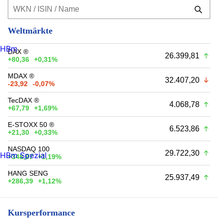
Weltmärkte
HBm
DAX ®
26.399,81
+80,36
+0,31%
MDAX ®
32.407,20
-23,92
-0,07%
TecDAX ®
4.068,78
+67,79
+1,69%
E-STOXX 50 ®
6.523,86
+21,30
+0,33%
NASDAQ 100
29.722,30
HBm Spezial
+348,97
+1,19%
HANG SENG
25.937,49
+286,39
+1,12%
Kursperformance