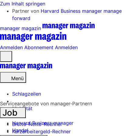
Zum Inhalt springen
Partner von
Harvard Business manager
manage
forward
manager magazin
Anmelden
Abonnement
Anmelden
Menü
öffnen
Menü
Schlagzeilen
Serviceangebote von manager-Partnern
Mobilität
Job
Tech
Harvard Business manager
Brutto-Netto-Rechner
Handel
Kurzarbeitergeld-Rechner