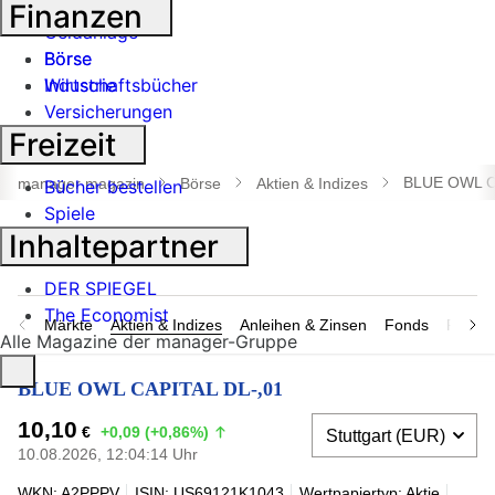
Banken
Finanzen
Geldanlage
Börse
Börse
Industrie
Wirtschaftsbücher
Versicherungen
Freizeit
Suche
öffnen
BLUE OWL C
manager magazin
Börse
Aktien & Indizes
Bücher bestellen
Spiele
Inhaltepartner
DER SPIEGEL
The Economist
Märkte
Aktien & Indizes
Anleihen & Zinsen
Fonds
Rohsto
Alle Magazine der manager-Gruppe
BLUE OWL CAPITAL DL-,01
10,10
€
+0,09 (+0,86%)
10.08.2026, 12:04:14 Uhr
WKN: A2PPPV
ISIN: US69121K1043
Wertpapiertyp: Aktie