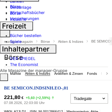
Banken
Börse
Geldanlage
Wirtschaftsbücher
Börse
Versicherungen
Industrie
Freizeit
Suche
Bücher bestellen
öffnen
Spiele
BE SEMICON
manager magazin
Börse
Aktien & Indizes
Inhaltepartner
DER SPIEGEL
The Economist
Alle Magazine der manager-Gruppe
Märkte
Aktien & Indizes
Anleihen & Zinsen
Fonds
Rohsto
BE SEMICON.INDSINH.EO-,01
221,80
€
+5,60 (+2,59%)
07.08.2026, 22:03:00 Uhr
WKN: A2JLD1
ISIN: NL0012866412
Wertpapiertyp: Aktie