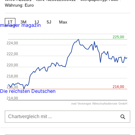
Währung: Euro
1T
3M
1J
5J
Max
manager magazin
225,00
224,00
222,00
220,00
218,00
216,00
216,00
Die reichsten Deutschen
214,00
vwd Vereinigte Wirtschaftsdienste GmbH