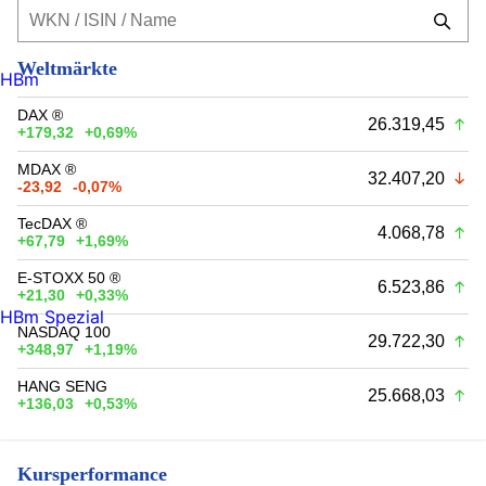
Weltmärkte
HBm
DAX ®
26.319,45
+179,32
+0,69%
MDAX ®
32.407,20
-23,92
-0,07%
TecDAX ®
4.068,78
+67,79
+1,69%
E-STOXX 50 ®
6.523,86
+21,30
+0,33%
HBm Spezial
NASDAQ 100
29.722,30
+348,97
+1,19%
HANG SENG
25.668,03
+136,03
+0,53%
Kursperformance