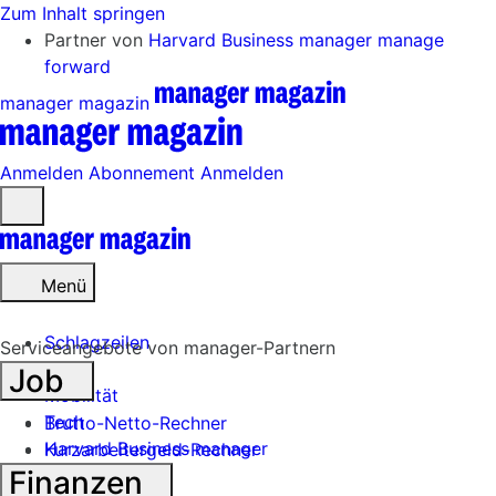
Zum Inhalt springen
Partner von
Harvard Business manager
manage
forward
manager magazin
Anmelden
Abonnement
Anmelden
Menü
öffnen
Menü
Schlagzeilen
Serviceangebote von manager-Partnern
Job
Mobilität
Tech
Brutto-Netto-Rechner
Harvard Business manager
Kurzarbeitergeld-Rechner
Finanzen
Handel