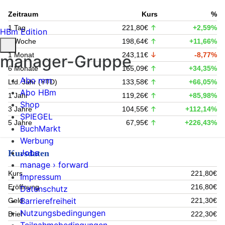
Zeitraum
Kurs
%
1 Tag
221,80€
+2,59%
HBm Edition
1 Woche
198,64€
+11,66%
1 Monat
243,11€
-8,77%
manager-Gruppe
6 Monate
165,09€
+34,35%
Abo mm
Lfd. Jahr (YTD)
133,58€
+66,05%
Abo HBm
1 Jahr
119,26€
+85,98%
Shop
3 Jahre
104,55€
+112,14%
SPIEGEL
5 Jahre
67,95€
+226,43%
BuchMarkt
Werbung
Jobs
Kursdaten
manage › forward
Kurs
221,80€
Impressum
Eröffnung
216,80€
Datenschutz
Barrierefreiheit
Geld
221,30€
Nutzungsbedingungen
Brief
222,30€