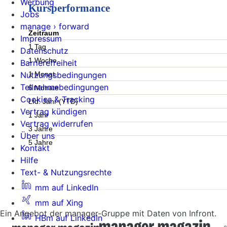
Werbung
Kursperformance
Jobs
manage › forward
Zeitraum
Impressum
1 Tag
Datenschutz
1 Woche
Barrierefreiheit
1 Monat
Nutzungsbedingungen
Teilnahmebedingungen
6 Monate
Cookies & Tracking
Lfd. Jahr (YTD)
Vertrag kündigen
1 Jahr
Vertrag widerrufen
3 Jahre
Über uns
5 Jahre
Kontakt
Hilfe
Text- & Nutzungsrechte
mm auf LinkedIn
mm auf Xing
Ein Angebot der manager-Gruppe mit Daten von Infront.
HBm auf LinkedIn