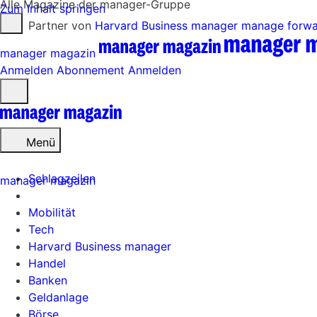
Alle Magazine der manager-Gruppe
Zum Inhalt springen
Partner von
Harvard Business manager
manage forw
manager magazin
Anmelden
Abonnement
Anmelden
Menü
öffnen
Menü
Schlagzeilen
manager magazin
Mobilität
Tech
Harvard Business manager
Handel
Banken
Geldanlage
Börse