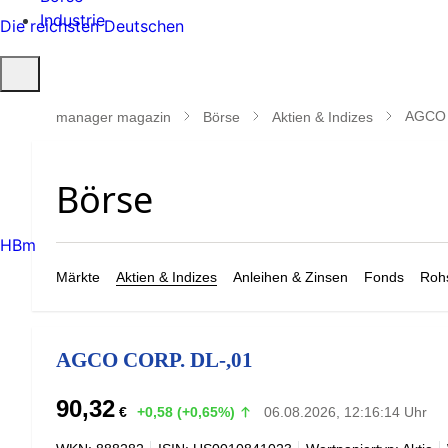
Industrie
Die reichsten Deutschen
Suche
öffnen
AGCO 
manager magazin
Börse
Aktien & Indizes
HBm
Märkte
Aktien & Indizes
Anleihen & Zinsen
Fonds
Rohs
AGCO CORP. DL-,01
90,32
€
+0,58 (+0,65%)
06.08.2026, 12:16:14 Uhr