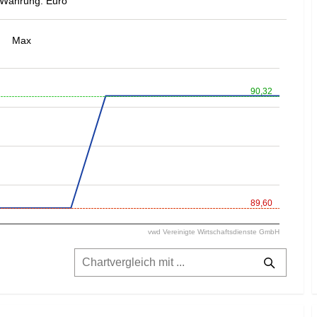
Währung: Euro
Max
90,32
89,60
vwd Vereinigte Wirtschaftsdienste GmbH