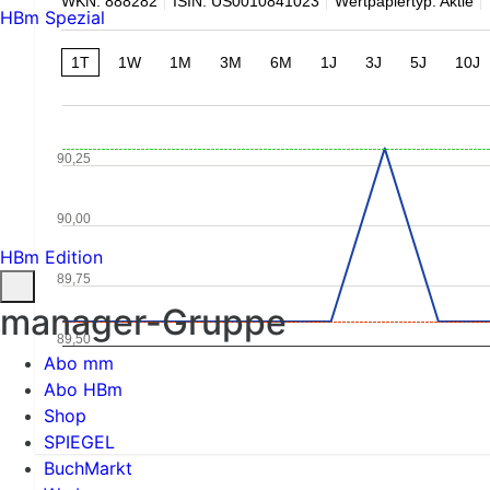
WKN: 888282
ISIN: US0010841023
Wertpapiertyp: Aktie
HBm Spezial
1T
1W
1M
3M
6M
1J
3J
5J
10J
90,25
90,00
HBm Edition
89,75
manager-Gruppe
89,50
Abo mm
Abo HBm
Shop
SPIEGEL
BuchMarkt